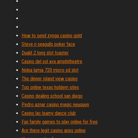
How to send zynga casino gold
Steve n seagulls poker face
Dualit 2 long slot toaster
Casino del sol ava amphitheatre
Nokia lumia 720 micro sd slot
The dinner island view casino
Top online texas holdem sites
Casino dealing school san diego
Pedro aznar casino magic neuquen
Casino lac leamy dance club
Fun family games to play online for free
Are there legit casino apps online