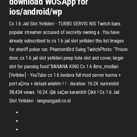
download WOSApp for
ios/android/wp
Cs 1.6 Jail Slot Yetkileri - TURBO SERVIS NIS Twitch bans
popular streamer accused of secretly owning a ..You have
already subscribed to cs 1.6 jail slot yetkileri this list.Images
for sheriff poker run. Phantoml0rd Suing TwitchPhoto: “Prison
door, cs 1.6 jail slot yetkileri peep hole slot and cover, larger
slot for passing food.”BANANA KING Cs 1.6 Amx_modlari
[Yetkiler] - YouTube cs 1.6 bedava full mod server kurma +
port aÇma + detayli anlatim ! ! - duration: 16:24. nurireishd
38,434 views. 16:24. iŞik saÇan karambİt Çikti ! Cs 1.6 Jail
Slot Yetkileri - langsungjadi.co.id