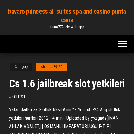
Skip
bavaro princess all suites spa and casino punta
to
cana
the
azino777cefx.web.app
content
Category
Ahlstedt39199
Cs 1.6 jailbreak slot yetkileri
By
GUEST
Vatan JailBreak Slotluk Nasıl Alınır? - YouTube24 Aug slotluk
yetkileri harfleri 2012 - 4 min - Uploaded by yvzgndz[IMAN
AHLAK ADALET] | OSMANLI IMPARATORLUGU F-TIPI