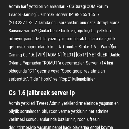
Admin harf yetkileri ve anlamları - CSDuragi.COM Forum
Leader Gaming` Jailbreak Server IP: 88.255.155. 7
(213.237.173. 7 Tamda onu soracaktım onu daha detaylı açma
Şansınız var mı? Çünkü benle birlikte çoğu kişi bu yetkileri
bilmiyor panel de bile yazmıyor tam olarak bunlara da açıklık
getirirsek süper olacaktır ... ↳ Counter-Strike 1.6 … Warn[!]ng
Gaming Cs 1.6: [VIP] [ADMİN] [SLOT] [CpT*] YETKİLERİ Jailde
Oylama Yapmadan "KOMUT"a gecemezler. Server +14 kişi
oldugunda "CT" gecme veya "Spec gecip rev atmaları
serbesttir.". T'de "HooK" ve "RopE" kullanabilirler.
Cs
1
.
6
jailbreak
server ip
Admin yetkileri Tweet Admin yetkilendirmelerinde yaşanan en
büyük sorunlardan biri, rcon verme yetkisinin her admine
verilmesi sonucu aralarında bazılarının, rcon şifresini
değiştirmesiyle yaşanan panel hack olaylarına engel koyma