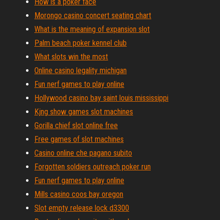
How is a poker face
Morongo casino concert seating chart
What is the meaning of expansion slot
Palm beach poker kennel club
What slots win the most
Online casino legality michigan
Fun nerf games to play online
Hollywood casino bay saint louis mississippi
Kjng show games slot machines
Gorilla chief slot online free
Free games of slot machines
Casino online che pagano subito
Forgotten soldiers outreach poker run
Fun nerf games to play online
Mills casino coos bay oregon
Slot empty release lock d3300