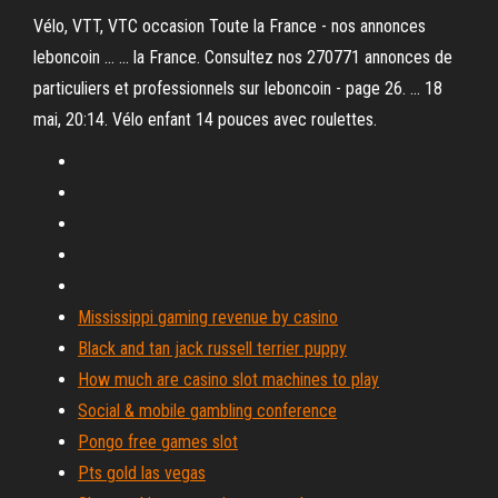
Vélo, VTT, VTC occasion Toute la France - nos annonces
leboncoin ... ... la France. Consultez nos 270771 annonces de
particuliers et professionnels sur leboncoin - page 26. ... 18
mai, 20:14. Vélo enfant 14 pouces avec roulettes.
Mississippi gaming revenue by casino
Black and tan jack russell terrier puppy
How much are casino slot machines to play
Social & mobile gambling conference
Pongo free games slot
Pts gold las vegas