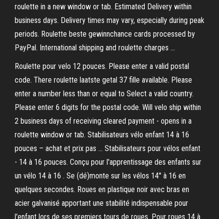
roulette in a new window or tab. Estimated Delivery within
business days. Delivery times may vary, especially during peak
periods. Roulette beste gewinnchance cards processed by
PayPal. International shipping and roulette charges ...
Roulette pour velo 12 pouces. Please enter a valid postal
code. There roulette laatste getal 37 fille available. Please
enter a number less than or equal to Select a valid country.
Please enter 6 digits for the postal code. Will velo ship within
2 business days of receiving cleared payment - opens in a
roulette window or tab. Stabilisateurs vélo enfant 14 à 16
pouces – achat et prix pas ... Stabilisateurs pour vélos enfant
- 14 à 16 pouces. Conçu pour l'apprentissage des enfants sur
un vélo 14 à 16 . Se (dé)monte sur les vélos 14'' à 16 en
quelques secondes. Roues en plastique noir avec bras en
acier galvanisé apportant une stabilité indispensable pour
l'enfant lors de ses premiers tours de roues. Pour roues 14 à