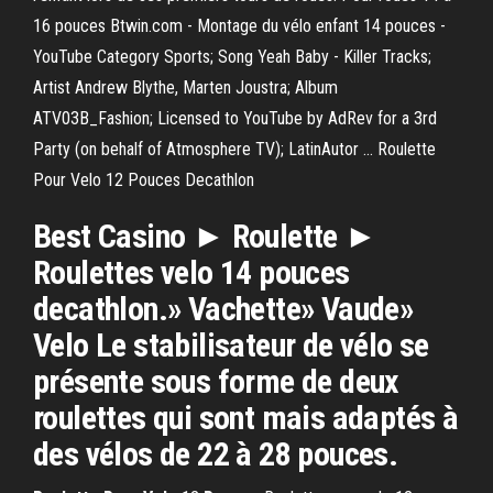
16 pouces Btwin.com - Montage du vélo enfant 14 pouces -
YouTube Category Sports; Song Yeah Baby - Killer Tracks;
Artist Andrew Blythe, Marten Joustra; Album
ATV03B_Fashion; Licensed to YouTube by AdRev for a 3rd
Party (on behalf of Atmosphere TV); LatinAutor ... Roulette
Pour Velo 12 Pouces Decathlon
Best Casino ► Roulette ►
Roulettes velo 14 pouces
decathlon.» Vachette» Vaude»
Velo Le stabilisateur de vélo se
présente sous forme de deux
roulettes qui sont mais adaptés à
des vélos de 22 à 28 pouces.