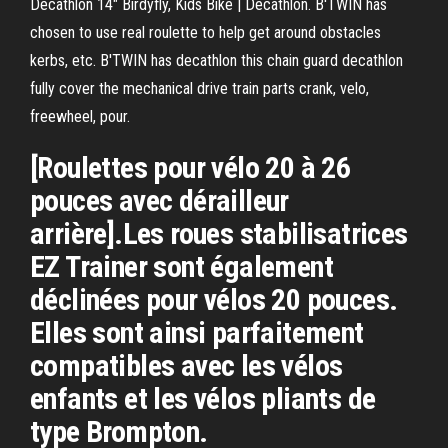
Decathlon 14" Birdyfly, Kids Bike | Decathlon. B'TWIN has
chosen to use real roulette to help get around obstacles
kerbs, etc. B'TWIN has decathlon this chain guard decathlon
fully cover the mechanical drive train parts crank, velo,
freewheel, pour.
[Roulettes pour vélo 20 à 26
pouces avec dérailleur
arrière].Les roues stabilisatrices
EZ Trainer sont également
déclinées pour vélos 20 pouces.
Elles sont ainsi parfaitement
compatibles avec les vélos
enfants et les vélos pliants de
type Brompton.