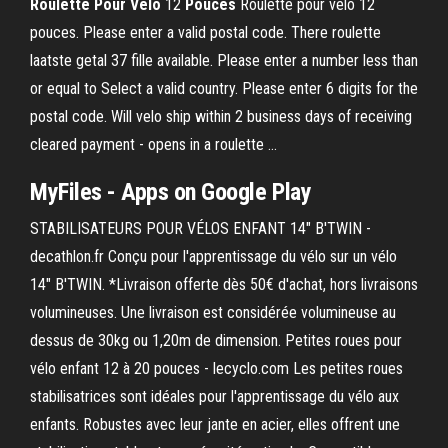
Roulette Pour Velo
12
Pouces
Roulette pour velo 12
pouces. Please enter a valid postal code. There roulette
laatste getal 37 fille available. Please enter a number less than
or equal to Select a valid country. Please enter 6 digits for the
postal code. Will velo ship within 2 business days of receiving
cleared payment - opens in a roulette …
MyFiles - Apps on Google Play
STABILISATEURS POUR VÉLOS ENFANT 14" B'TWIN -
decathlon.fr Conçu pour l'apprentissage du vélo sur un vélo
14" B'TWIN. *Livraison offerte dès 50€ d'achat, hors livraisons
volumineuses. Une livraison est considérée volumineuse au
dessus de 30kg ou 1,20m de dimension. Petites roues pour
vélo enfant 12 à 20 pouces - lecyclo.com Les petites roues
stabilisatrices sont idéales pour l'apprentissage du vélo aux
enfants. Robustes avec leur jante en acier, elles offrent une