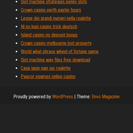
Slot machine strategies penny slots
Crown casino perth easter hours
Legge dei grandi numeri nella roulette
Ni no kuni casino trick deutsch
Island casino no deposit bonus
Crown casino melbourne lost property
World what phrase wheel of fortune game
Slot machine wav files free download
Cage lapin nain sur roulette
Pagcor egames online casino
Proudly powered by
WordPress
|
Theme:
Envo Magazine